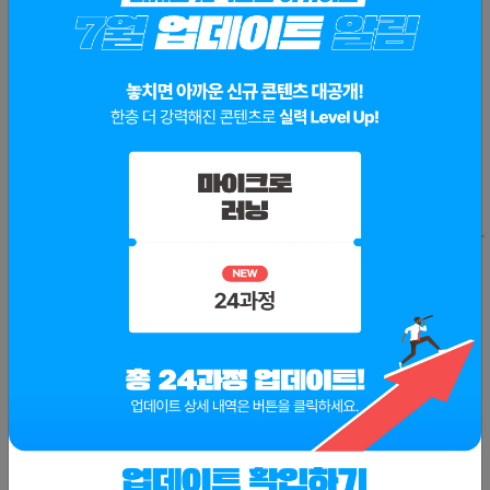
🔎히든메뉴
더보기
반도체 후공정의 변화
반도체 식각 공정
0
0
5
0