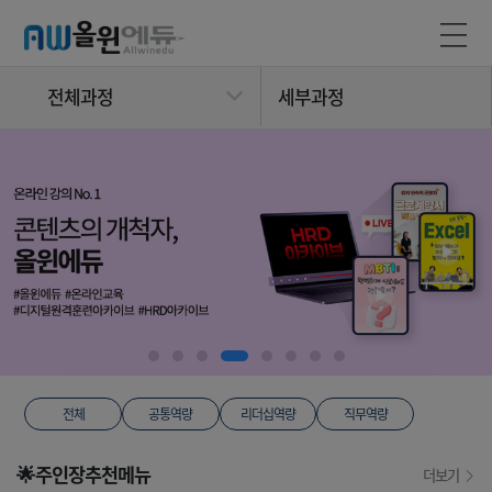
전체과정
세부과정
전체
공통역량
리더십역량
직무역량
🌟주인장추천메뉴
더보기