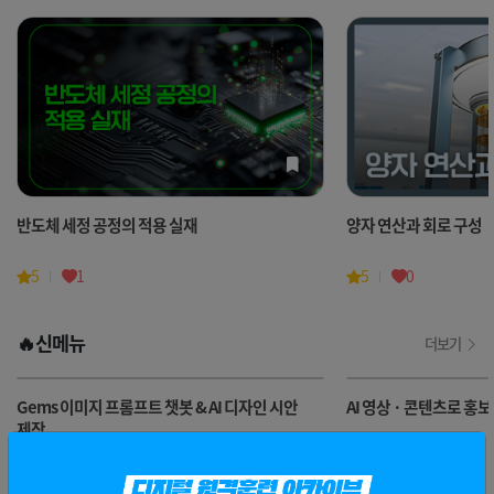
반도체 세정 공정의 적용 실재
양자 연산과 회로 구성
5
1
5
0
🔥신메뉴
더보기
Gems 이미지 프롬프트 챗봇 & AI 디자인 시안
AI 영상 · 콘텐츠로 홍
제작
5
0
4
0