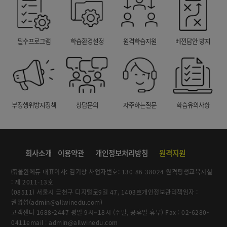
필수프로그램
학습환경설정
원격학습지원
베낀답안 방지
부정행위방지정책
상담문의
자주하는질문
학습유의사항
회사소개
이용약관
개인정보처리방침
원격지원
㈜올윈에듀 대표이사: 김기상 사업자번호: 130-86-38024 원격평생교육시설
: 제 2011-13호
(08511) 서울시 금천구 디지털로9길 47, 1403호개인정보관리책임자 :
권영섭(admin@allwinedu.com)
고객센터 1688-2447 평일 9시~18시 (주말, 공휴일 휴무) Fax : 02-6280-
0411email : admin@allwinedu.com