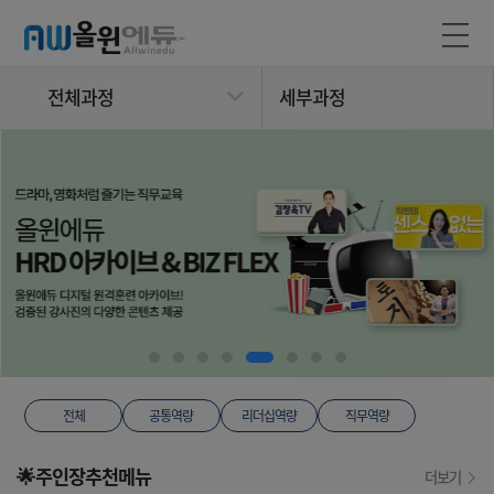
전체과정
세부과정
전체
공통역량
리더십역량
직무역량
🌟주인장추천메뉴
더보기