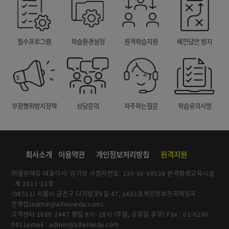
필수프로그램
학습환경설정
원격학습지원
베낀답안 방지
부정행위방지정책
상담문의
자주하는질문
학습유의사항
회사소개
이용약관
개인정보처리방침
원격지원
㈜올윈에듀 대표이사: 김기상 사업자번호: 130-86-38024 원격평생교육시설
: 제 2011-13호
(08511) 서울시 금천구 디지털로9길 47, 1403호개인정보관리책임자 :
권영섭(admin@allwinedu.com)
고객센터 1688-2447 평일 9시~18시 (주말, 공휴일 휴무) Fax : 02-6280-
0411email : admin@allwinedu.com