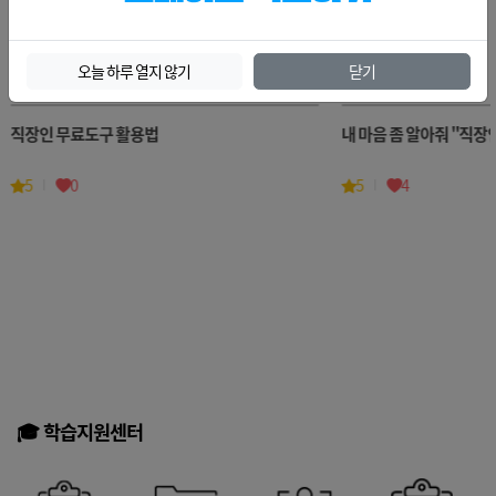
🍀오늘의메뉴 ➡️ 인문/교양
더보기
오늘 하루 열지 않기
닫기
내 마음 좀 알아줘 "직장인 티키타카"
인문학 손금에
5
4
5
3
🎓 학습지원센터