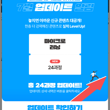
AI 영상 · 콘텐츠로 홍보 캠페인 자동화
Apps Script로 인사
만들기
4
0
0
0
🔎히든메뉴
더보기
반도체 전공정의 변화
반도체 후공정의 
0
0
0
0