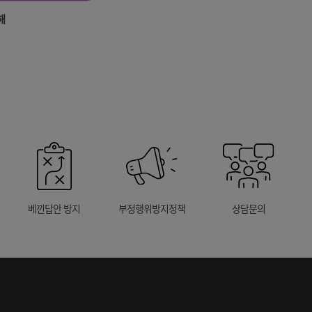
해
베낀답안 방지
부정행위방지정책
상담문의