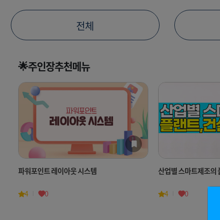
전체
🌟주인장추천메뉴
파워포인트 레이아웃 시스템
산업별 스마트제조의 플
4
0
4
0