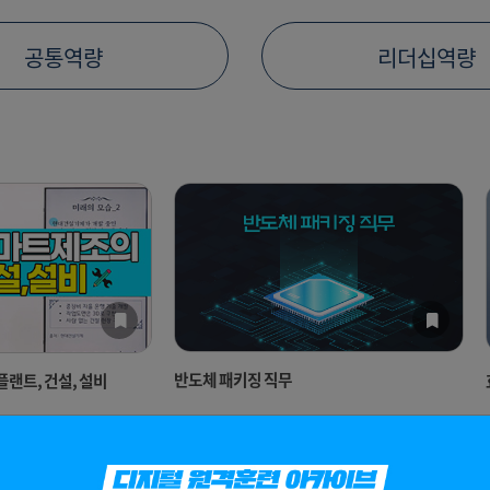
공통역량
리더십역량
반도체 패키징 직무
랜트, 건설, 설비
0
0