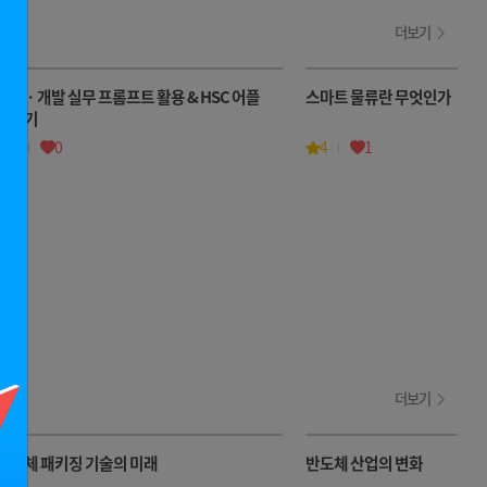
더보기
기획 · 개발 실무 프롬프트 활용 & HSC 어플
스마트 물류란 무엇인가
만들기
4
0
4
1
더보기
반도체 패키징 기술의 미래
반도체 산업의 변화