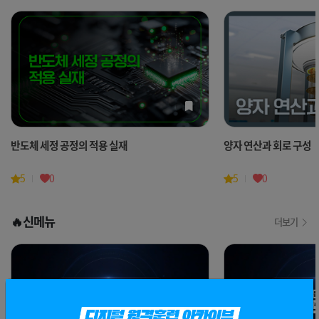
체 세정 공정의 적용 실재
양자 연산과 회로 구성
0
5
0
🔥신메뉴
더보기