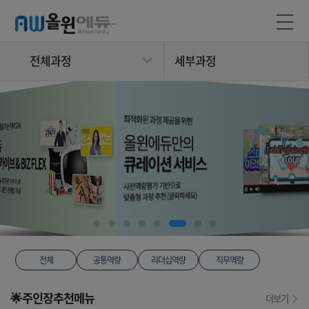
전체과정
세부과정
전체
공통역량
리더십역량
직무역량
🌟주인장추천메뉴
더보기