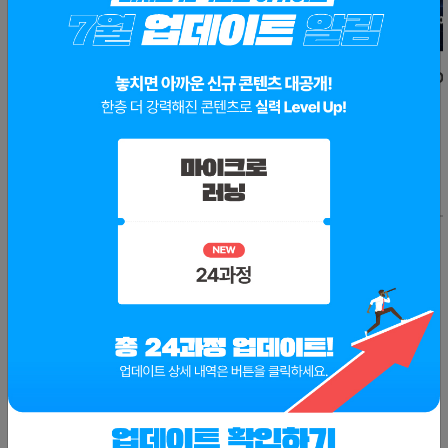
AI 영상 · 콘텐츠로 홍보 캠페인 자동화
Apps Script로 인사
만들기
4
0
0
0
🔎히든메뉴
더보기
반도체 패키징 기업 전략
반도체 식각 공정
0
0
5
0