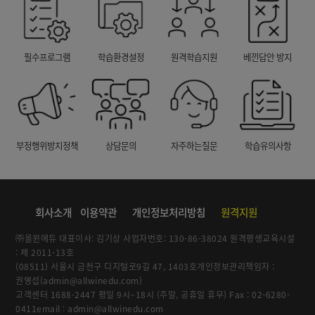
필수프로그램
학습환경설정
원격학습지원
베낀답안 방지
부정행위방지정책
상담문의
자주하는질문
학습유의사항
회사소개
이용약관
개인정보처리방침
원격지원
㈜올윈에듀 대표이사: 김기상 사업자번호: 130-86-38024 원격평생교육시설
: 제 2011-13호
(08511) 서울시 금천구 디지털로9길 47, 1403호개인정보관리책임자 :
권영섭(admin@allwinedu.com)
고객센터 1688-2447 평일 9시~18시 (주말, 공휴일 휴무) Fax : 02-6280-
0411email : admin@allwinedu.com