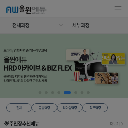
전체과정
세부과정
전체
공통역량
리더십역량
직무역량
🌟주인장추천메뉴
더보기