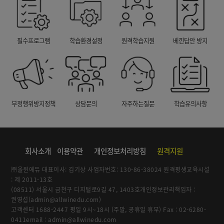
필수프로그램
학습환경설정
원격학습지원
베낀답안 방지
부정행위방지정책
상담문의
자주하는질문
학습유의사항
회사소개
이용약관
개인정보처리방침
원격지원
㈜올윈에듀 대표이사: 김기상 사업자번호: 130-86-38024 원격평생교육시설
: 제 2011-13호
(08511) 서울시 금천구 디지털로9길 47, 1403호개인정보관리책임자 :
권영섭(admin@allwinedu.com)
고객센터 1688-2447 평일 9시~18시 (주말, 공휴일 휴무) Fax : 02-6280-
0411email : admin@allwinedu.com