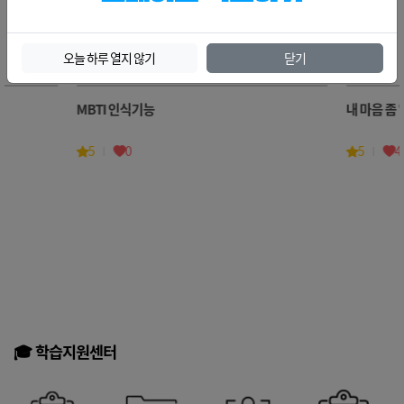
🍀오늘의메뉴 ➡️ 인문/교양
오늘 하루 열지 않기
닫기
더보기
MBTI 인식기능
내 마음 좀 알아줘 "직
5
0
5
4
🎓 학습지원센터