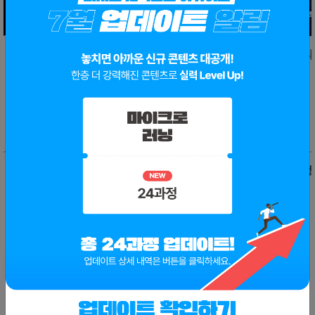
AI 영상 · 콘텐츠로 홍보 캠페인 자동화
Apps Script로 인사
만들기
4
0
0
0
🔎히든메뉴
더보기
반도체 패키징 기업 전략
반도체 후공정의 변화
0
0
0
0