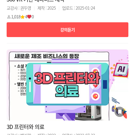
교강사 : 권두영
|
제작 : 2025
|
업로드 : 2025-01-24
1,018
4
0
강의듣기
3D 프린터와 의료