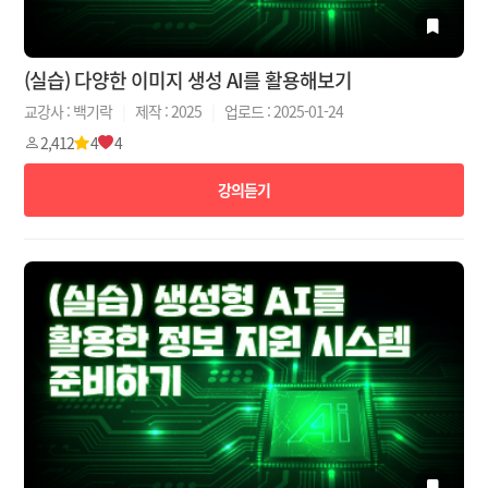
(실습) 다양한 이미지 생성 AI를 활용해보기
교강사 : 백기락
|
제작 : 2025
|
업로드 : 2025-01-24
2,412
4
4
강의듣기