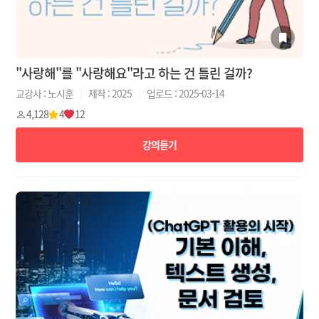
"사랑해"를 "사랑해요"라고 하는 건 틀린 걸까?
교강사 : 노시훈
|
제작 : 2025
|
업로드 : 2025-03-14
4,128
4
12
강의듣기