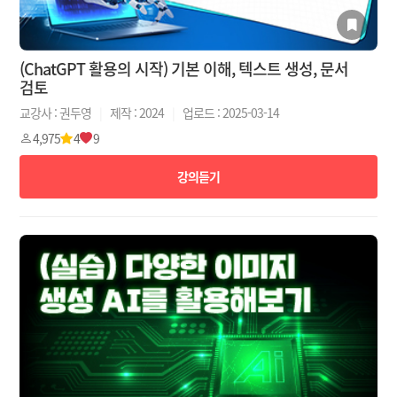
(ChatGPT 활용의 시작) 기본 이해, 텍스트 생성, 문서
검토
교강사 : 권두영
|
제작 : 2024
|
업로드 : 2025-03-14
4,975
4
9
강의듣기