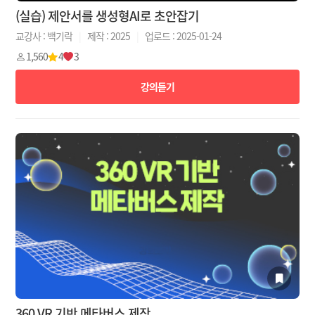
(실습) 제안서를 생성형AI로 초안잡기
교강사 : 백기락
|
제작 : 2025
|
업로드 : 2025-01-24
1,560
4
3
강의듣기
360 VR 기반 메타버스 제작