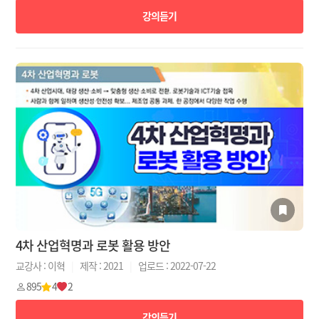
강의듣기
4차 산업혁명과 로봇 활용 방안
교강사 : 이혁
|
제작 : 2021
|
업로드 : 2022-07-22
895
4
2
강의듣기