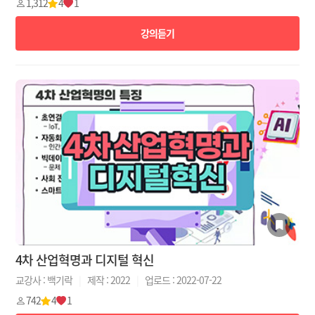
1,312
4
1
강의듣기
4차 산업혁명과 디지털 혁신
교강사 : 백기락
|
제작 : 2022
|
업로드 : 2022-07-22
742
4
1