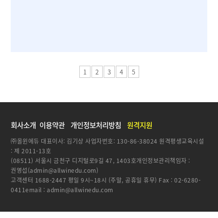
1
2
3
4
5
회사소개
이용약관
개인정보처리방침
원격지원
㈜올윈에듀 대표이사: 김기상 사업자번호: 130-86-38024 원격평생교육시설
: 제 2011-13호
(08511) 서울시 금천구 디지털로9길 47, 1403호개인정보관리책임자 :
권영섭(admin@allwinedu.com)
고객센터 1688-2447 평일 9시~18시 (주말, 공휴일 휴무) Fax : 02-6280-
0411email : admin@allwinedu.com