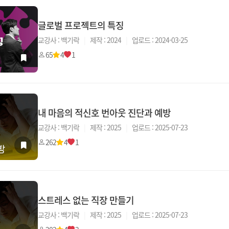
글로벌 프로젝트의 특징
교강사 : 백기락
|
제작 : 2024
|
업로드 : 2024-03-25
65
4
1
내 마음의 적신호 번아웃 진단과 예방
교강사 : 백기락
|
제작 : 2025
|
업로드 : 2025-07-23
262
4
1
스트레스 없는 직장 만들기
교강사 : 백기락
|
제작 : 2025
|
업로드 : 2025-07-23