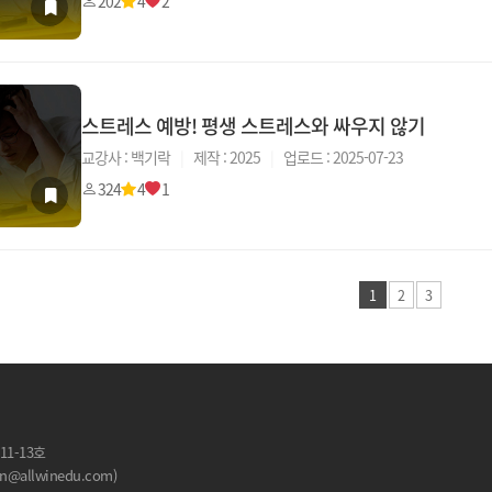
202
4
2
스트레스 예방! 평생 스트레스와 싸우지 않기
교강사 : 백기락
|
제작 : 2025
|
업로드 : 2025-07-23
324
4
1
1
2
3
11-13호
allwinedu.com)