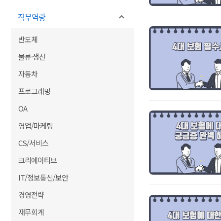
직무역량
반도체
물류·생산
자동차
프로그래밍
OA
영업/마케팅
CS/서비스
크리에이티브
IT/정보통신/보안
경영전략
재무회계