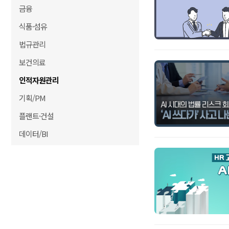
금융
식품·섬유
법규관리
보건의료
인적자원관리
기획/PM
플랜트·건설
데이터/BI