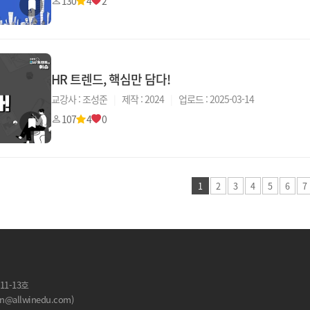
130
4
2
HR 트렌드, 핵심만 담다!
교강사 : 조성준
|
제작 : 2024
|
업로드 : 2025-03-14
107
4
0
1
2
3
4
5
6
7
11-13호
allwinedu.com)